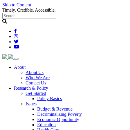
Skip to Content
Timely. Credible. Accessible.
(current)
About
About Us
Who We Are
Contact Us
(current)
Research & Policy
Get Started
Policy Basics
Issues
Budget & Revenue
Decriminalizing Poverty
Economic Opportunity
Education
Health Care