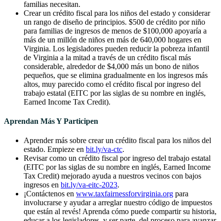
familias necesitan.
Crear un crédito fiscal para los niños del estado y considerar
un rango de diseño de principios. $500 de crédito por niño
para familias de ingresos de menos de $100,000 apoyaría a
más de un millón de niños en más de 640,000 hogares en
Virginia. Los legisladores pueden reducir la pobreza infantil
de Virginia a la mitad a través de un crédito fiscal más
considerable, alrededor de $4,000 más un bono de niños
pequeños, que se elimina gradualmente en los ingresos más
altos, muy parecido como el crédito fiscal por ingreso del
trabajo estatal (EITC por las siglas de su nombre en inglés,
Earned Income Tax Credit).
Aprendan Más Y Participen
Aprender más sobre crear un crédito fiscal para los niños del
estado. Empieze en
bit.ly/va-ctc
.
Revisar como un crédito fiscal por ingreso del trabajo estatal
(EITC por las siglas de su nombre en inglés, Earned Income
Tax Credit) mejorado ayuda a nuestros vecinos con bajos
ingresos en
bit.ly/va-eitc-2023
.
¡Contáctenos en
www.taxfairnessforvirginia.org
para
involucrarse y ayudar a arreglar nuestro código de impuestos
que están al revés! Aprenda cómo puede compartir su historia,
educar a los legisladores, y ser parte del proceso para avanzar